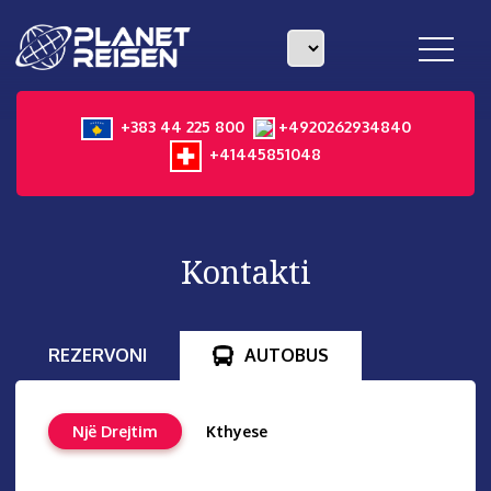
toggle
navigat
+383 44 225 800
+4920262934840
+41445851048
Kontakti
REZERVONI
AUTOBUS
Një Drejtim
Kthyese