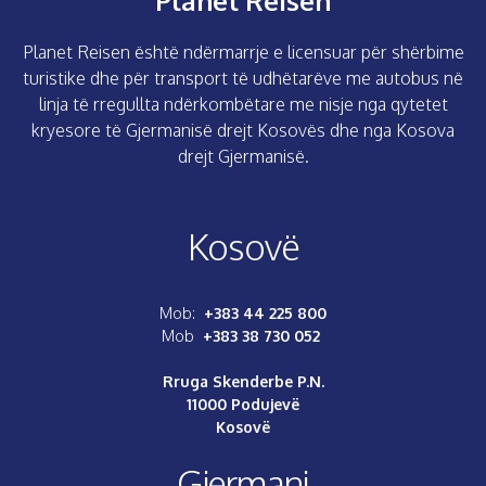
Planet Reisen
Planet Reisen është ndërmarrje e licensuar për shërbime
turistike dhe për transport të udhëtarëve me autobus në
linja të rregullta ndërkombëtare me nisje nga qytetet
kryesore të Gjermanisë drejt Kosovës dhe nga Kosova
drejt Gjermanisë.
Kosovë
Mob:
+383 44 225 800
Mob
+383 38 730 052
Rruga Skenderbe P.N.
11000 Podujevë
Kosovë
Gjermani