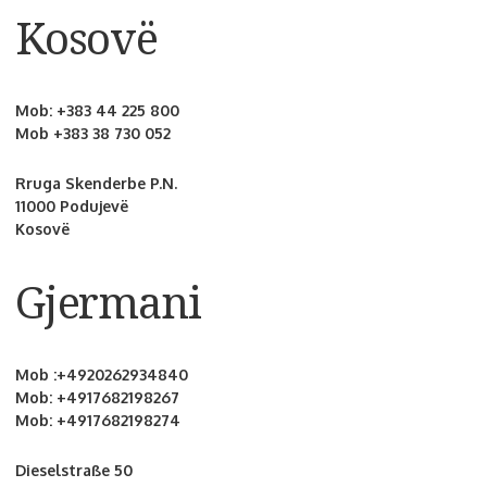
Kosovë
Mob:
+383 44 225 800
Mob
+383 38 730 052
Rruga Skenderbe P.N.
11000 Podujevë
Kosovë
Gjermani
Mob :
+4920262934840
Mob:
+4917682198267
Mob:
+4917682198274
Dieselstraße 50