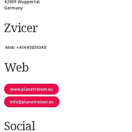
42389 Wuppertal
Germany
Zvicer
Mob:
+41445851048
Web
www.planetreisen.eu
info@planetreisen.eu
Social