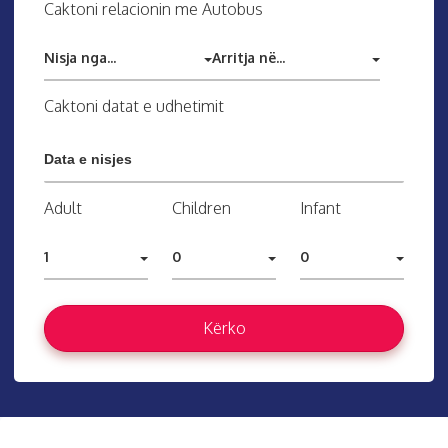
Caktoni relacionin me Autobus
Nisja nga...
Arritja në...
Caktoni datat e udhetimit
Adult
Children
Infant
1
0
0
Kërko