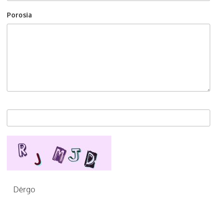
Porosia
Dërgo