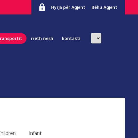
Hyrja për Agjent
Bëhu Agjent
transportit
rreth nesh
kontakti
hildren
Infant