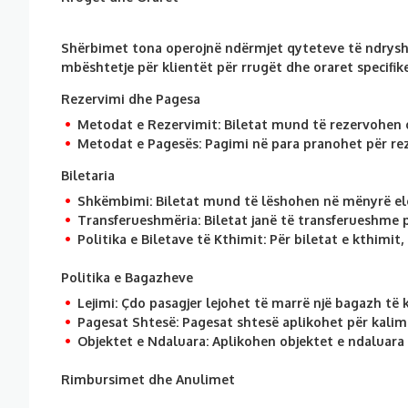
Shërbimet tona operojnë ndërmjet qyteteve të ndryshm
mbështetje për klientët për rrugët dhe oraret specifike
Rezervimi dhe Pagesa
Metodat e Rezervimit:
Biletat mund të rezervohen o
Metodat e Pagesës:
Pagimi në para pranohet për re
Biletaria
Shkëmbimi:
Biletat mund të lëshohen në mënyrë elek
Transferueshmëria:
Biletat janë të transferueshme p
Politika e Biletave të Kthimit:
Për biletat e kthimit
Politika e Bagazheve
Lejimi:
Çdo pasagjer lejohet të marrë një bagazh të k
Pagesat Shtesë:
Pagesat shtesë aplikohet për kalimin
Objektet e Ndaluara:
Aplikohen objektet e ndaluara
Rimbursimet dhe Anulimet