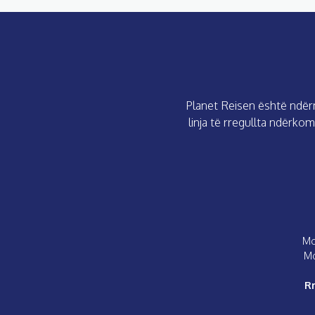
Planet Reisen është ndërm
linja të rregullta ndërk
Mo
M
Rr