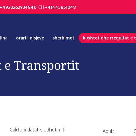
+4920262934840
CH
+41445851048
lina
orari i nisjeve
sherbimet
kushtet dhe rregullat e 
 e Transportit
Caktoni datat e udhetimit
Adult
C