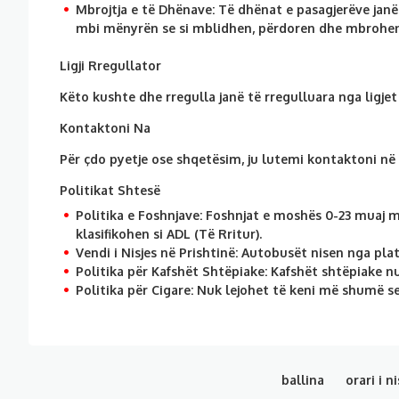
Mbrojtja e të Dhënave:
Të dhënat e pasagjerëve janë 
mbi mënyrën se si mblidhen, përdoren dhe mbrohen
Ligji Rregullator
Këto kushte dhe rregulla janë të rregulluara nga ligjet
Kontaktoni Na
Për çdo pyetje ose shqetësim, ju lutemi kontaktoni në
Politikat Shtesë
Politika e Foshnjave:
Foshnjat e moshës 0-23 muaj mu
klasifikohen si ADL (Të Rritur).
Vendi i Nisjes në Prishtinë:
Autobusët nisen nga plat
Politika për Kafshët Shtëpiake:
Kafshët shtëpiake n
Politika për Cigare:
Nuk lejohet të keni më shumë se 
ballina
orari i n