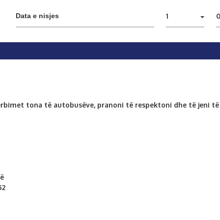
1
ërbimet tona të autobusëve, pranoni të respektoni dhe të jeni të
vë
52