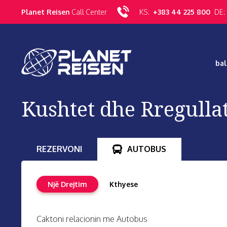
Planet Reisen
Call Center
KS:
+383 44 225 800
DE:
bal
Kushtet dhe Rregullat
REZERVONI
AUTOBUS
Një Drejtim
Kthyese
Caktoni relacionin me Autobus