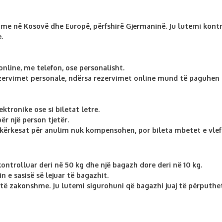
e në Kosovë dhe Europë, përfshirë Gjermaninë. Ju lutemi kontro
.
nline, me telefon, ose personalisht.
zervimet personale, ndërsa rezervimet online mund të paguhen m
tronike ose si biletat letre.
ër një person tjetër.
, kërkesat për anulim nuk kompensohen, por bileta mbetet e vlef
ontrolluar deri në 50 kg dhe një bagazh dore deri në 10 kg.
 e sasisë së lejuar të bagazhit.
 të zakonshme. Ju lutemi sigurohuni që bagazhi juaj të përputh