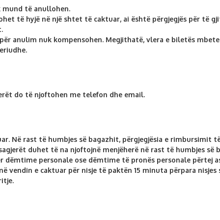
k mund të anullohen.
het të hyjë në një shtet të caktuar, ai është përgjegjës për të g
.
t për anulim nuk kompensohen. Megjithatë, vlera e biletës mbet
eriudhe.
erët do të njoftohen me telefon dhe email.
uar. Në rast të humbjes së bagazhit, përgjegjësia e rimbursimi
sagjerët duhet të na njoftojnë menjëherë në rast të humbjes së 
ër dëmtime personale ose dëmtime të pronës personale përtej asa
në vendin e caktuar për nisje të paktën 15 minuta përpara nisjes 
tje.