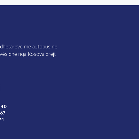
ë udhëtarëve me autobus në
ovës dhe nga Kosova drejt
i
840
267
274
l