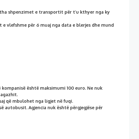
jitha shpenzimet e transportit për t’u kthyer nga ky
et e vlefshme për 6 muaj nga data e blerjes dhe mund
t të kompanisë është maksimumi 100 euro. Ne nuk
bagazhit.
j që mbulohet nga ligjet në fuqi.
së autobusit. Agjencia nuk është përgjegjëse për