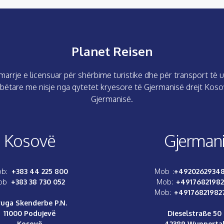
Planet Reisen
arrje e licensuar për shërbime turistike dhe për transport t
ombëtare me nisje nga qytetet kryesore të Gjermanisë drejt Kos
Gjermanisë.
Kosovë
Gjerman
b:
+383 44 225 800
Mob :
+4920262934
ob
+383 38 730 052
Mob:
+4917682198
Mob:
+4917682198
uga Skenderbe P.N.
11000 Podujevë
Dieselstraße 50
Kosovë
42389 Wupperta