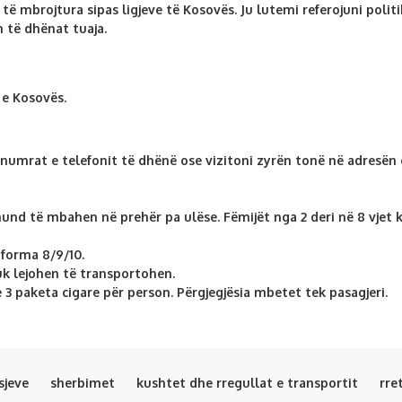
të mbrojtura sipas ligjeve të Kosovës. Ju lutemi referojuni polit
 të dhënat tuaja.
 e Kosovës.
 numrat e telefonit të dhënë ose vizitoni zyrën tonë në adresën
nd të mbahen në prehër pa ulëse. Fëmijët nga 2 deri në 8 vjet kl
forma 8/9/10.
uk lejohen të transportohen.
3 paketa cigare për person. Përgjegjësia mbetet tek pasagjeri.
isjeve
sherbimet
kushtet dhe rregullat e transportit
rre