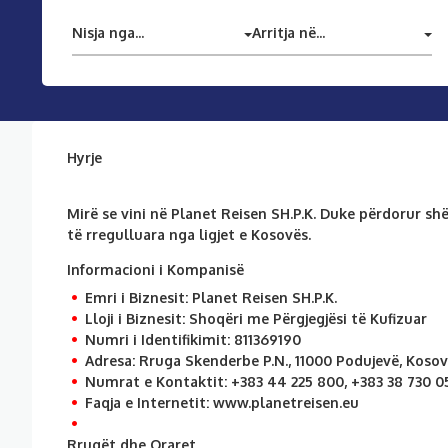
Nisja nga...
Arritja në...
Hyrje
Mirë se vini në Planet Reisen SH.P.K. Duke përdorur sh
të rregulluara nga ligjet e Kosovës.
Informacioni i Kompanisë
Emri i Biznesit:
Planet Reisen SH.P.K.
Lloji i Biznesit:
Shoqëri me Përgjegjësi të Kufizuar
Numri i Identifikimit:
811369190
Adresa:
Rruga Skenderbe P.N., 11000 Podujevë, Koso
Numrat e Kontaktit:
+383 44 225 800, +383 38 730 0
Faqja e Internetit:
www.planetreisen.eu
Rrugët dhe Oraret