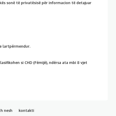
ikës sonë të privatësisë për informacion të detajuar
 e lartpërmendur.
asifikohen si CHD (Fëmijë), ndërsa ata mbi 8 vjet
th nesh
kontakti