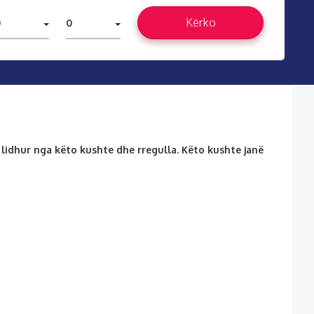
Kërko
0
0
 lidhur nga këto kushte dhe rregulla. Këto kushte janë