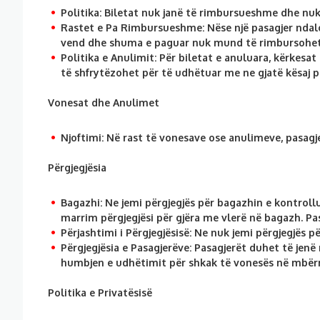
Politika:
Biletat nuk janë të rimbursueshme dhe nu
Rastet e Pa Rimbursueshme:
Nëse një pasagjer ndalo
vend dhe shuma e paguar nuk mund të rimbursohet
Politika e Anulimit:
Për biletat e anuluara, kërkesa
të shfrytëzohet për të udhëtuar me ne gjatë kësaj p
Vonesat dhe Anulimet
Njoftimi:
Në rast të vonesave ose anulimeve, pasagj
Përgjegjësia
Bagazhi:
Ne jemi përgjegjës për bagazhin e kontroll
marrim përgjegjësi për gjëra me vlerë në bagazh. Pa
Përjashtimi i Përgjegjësisë:
Ne nuk jemi përgjegjës p
Përgjegjësia e Pasagjerëve:
Pasagjerët duhet të jenë 
humbjen e udhëtimit për shkak të vonesës në mbërri
Politika e Privatësisë